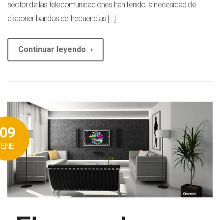
sector de las telecomunicaciones han tenido la necesidad de
disponer bandas de frecuencias […]
Continuar leyendo
09
ENE