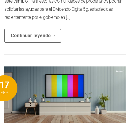
este cambio. Para esto las comunidades de propietarios podrán
solicitar las ayudas para el Dividendo Digital 5g, establecidas
recientemente por el gobierno en […]
Continuar leyendo
17
SEP