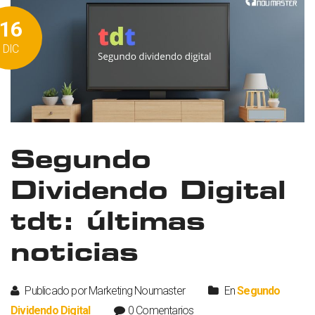
16
DIC
Segundo
Dividendo Digital
tdt: últimas
noticias
Publicado por Marketing Noumaster
En
Segundo
Dividendo Digital
0 Comentarios