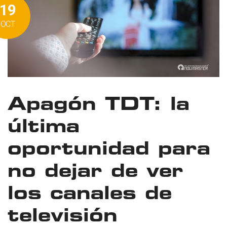
19
OCT
Apagón TDT: la
última
oportunidad para
no dejar de ver
los canales de
televisión