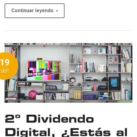
Continuar leyendo
19
SEP
2º Dividendo
Digital, ¿Estás al