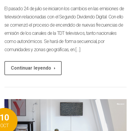
El pasado 24 de julio se iniciaron los cambios en las emisiones de
televisión relacionadas con el Segundo Dividendo Digital. Con ello
se comenzó el proceso de encendido de nuevas frecuencias de
emisión de los canales de la TDT televisivos, tanto nacionales
como autonómicos. Se hará de forma secuencial, por
comunidades y zonas geográficas, en […]
Continuar leyendo
10
OCT