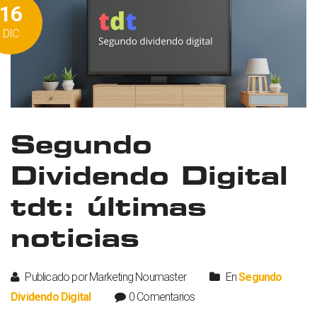
16
DIC
Segundo
Dividendo Digital
tdt: últimas
noticias
Publicado por Marketing Noumaster
En
Segundo
Dividendo Digital
0 Comentarios