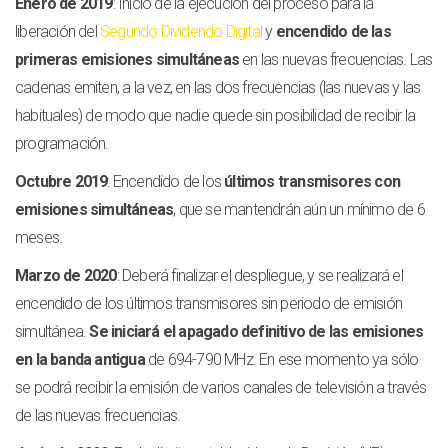
Enero de 2019
: Inicio de la ejecución del proceso para la
liberación del
Segundo Dividendo Digital
y
encendido de las
primeras emisiones simultáneas
en las nuevas frecuencias. Las
cadenas emiten, a la vez, en las dos frecuencias (las nuevas y las
habituales) de modo que nadie quede sin posibilidad de recibir la
programación.
Octubre 2019
: Encendido de los
últimos transmisores con
emisiones simultáneas
, que se mantendrán aún un mínimo de 6
meses.
Marzo de 2020
: Deberá finalizar el despliegue, y se realizará el
encendido de los últimos transmisores sin periodo de emisión
simultánea.
Se iniciará el apagado definitivo de las emisiones
en la banda antigua
de 694-790 MHz. En ese momento ya sólo
se podrá recibir la emisión de varios canales de televisión a través
de las nuevas frecuencias.