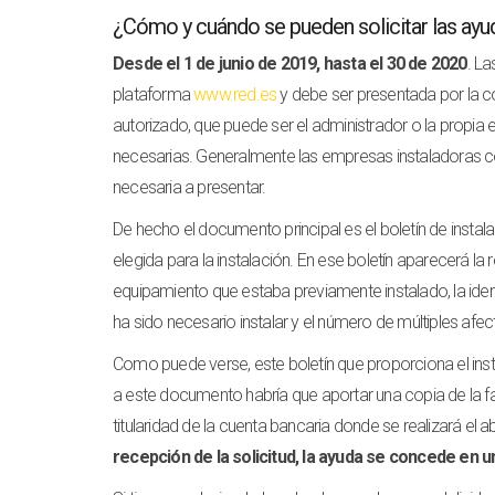
¿Cómo y cuándo se pueden solicitar las ayu
Desde el 1 de junio de 2019, hasta el 30 de 2020
. La
plataforma
www.red.es
y debe ser presentada por la c
autorizado, que puede ser el administrador o la propia
necesarias. Generalmente las empresas instaladoras c
necesaria a presentar.
De hecho el documento principal es el boletín de insta
elegida para la instalación. En ese boletín aparecerá la r
equipamiento que estaba previamente instalado, la identi
ha sido necesario instalar y el número de múltiples afe
Como puede verse, este boletín que proporciona el inst
a este documento habría que aportar una copia de la fa
titularidad de la cuenta bancaria donde se realizará el
recepción de la solicitud, la ayuda se concede en