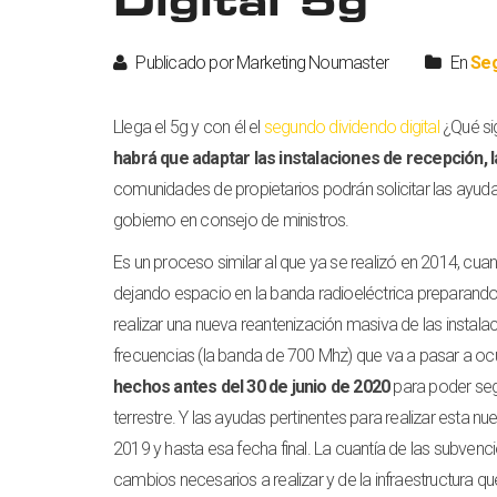
Digital 5g
Publicado por Marketing Noumaster
En
Seg
Llega el 5g y con él el
segundo dividendo digital
¿Qué si
habrá que adaptar las instalaciones de recepción, l
comunidades de propietarios podrán solicitar las ayudas
gobierno en consejo de ministros.
Es un proceso similar al que ya se realizó en 2014, cu
dejando espacio en la banda radioeléctrica preparando l
realizar una nueva reantenización masiva de las instal
frecuencias (la banda de 700 Mhz) que va a pasar a ocup
hechos antes del 30 de junio de 2020
para poder segu
terrestre. Y las ayudas pertinentes para realizar esta 
2019 y hasta esa fecha final. La cuantía de las subvenc
cambios necesarios a realizar y de la infraestructura q