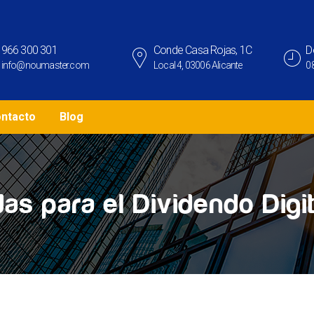
966 300 301
Conde Casa Rojas, 1C
D
info@noumaster.com
Local 4, 03006 Alicante
08
ntacto
Blog
as para el Dividendo Digit