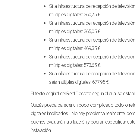
Si la infraestructura de recepción de televisi
múltiples digitales: 260,75 €.
Si la infraestructura de recepción de televisió
múltiples digitales: 365,05 €.
Si la infraestructura de recepción de televisi
múltiples digitales: 469,35 €.
Si la infraestructura de recepción de televisi
múltiples digitales: 573,65 €.
Si la infraestructura de recepción de televisi
seis múltiples digitales: 677,95 €.
El texto original del Real Decreto según el cual se est
Quizás pueda parecer un poco complicado todo lo referen
digitales implicados… No hay problema realmente, por
quienes evaluarán la situación y podrán especificar est
instalación.