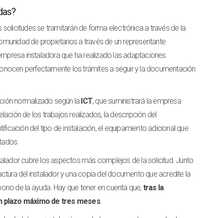
das?
s solicitudes se tramitarán de forma electrónica a través de la
omunidad de propietarios a través de un representante
 empresa instaladora que ha realizado las adaptaciones
onocen perfectamente los trámites a seguir y la documentación
lación normalizado según la
ICT
, que suministrará la empresa
elación de los trabajos realizados, la descripción del
ficación del tipo de instalación, el equipamiento adicional que
ctados.
alador cubre los aspectos más complejos de la solicitud. Junto
ctura del instalador y una copia del documento que acredite la
 abono de la ayuda. Hay que tener en cuenta que,
tras la
 un plazo máximo de tres meses
.