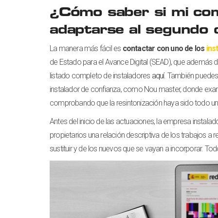
¿Cómo saber si mi co
adaptarse al segundo d
La manera más fácil es
contactar con uno de los
ins
de Estado para el Avance Digital (SEAD), que además de
listado completo de instaladores
aquí
. También puedes
instalador de confianza, como Nou master, donde exami
comprobando que la resintonización haya sido todo un 
Antes del inicio de las actuaciones, la empresa instala
propietarios una relación descriptiva de los trabajos a r
sustituir y de los nuevos que se vayan a incorporar. Tod