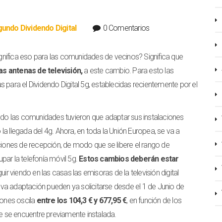
undo Dividendo Digital
0 Comentarios
gnifica eso para las comunidades de vecinos? Significa que
as antenas de televisión,
a este cambio. Para esto las
 para el Dividendo Digital 5g, establecidas recientemente por el
ando las comunidades tuvieron que adaptar sus instalaciones
a llegada del 4g. Ahora, en toda la Unión Europea, se va a
aciones de recepción, de modo que se libere el rango de
ar la telefonía móvil 5g.
Estos cambios deberán estar
ir viendo en las casas las emisoras de la televisión digital
nueva adaptación pueden ya solicitarse desde el 1 de Junio de
iones oscila
entre los 104,3 € y 677,95 €
, en función de los
ue se encuentre previamente instalada.