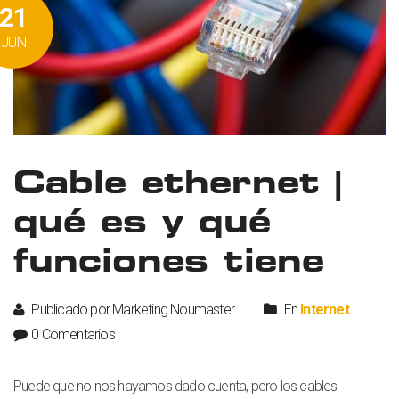
21
JUN
Cable ethernet |
qué es y qué
funciones tiene
Publicado por Marketing Noumaster
En
Internet
0 Comentarios
Puede que no nos hayamos dado cuenta, pero los cables