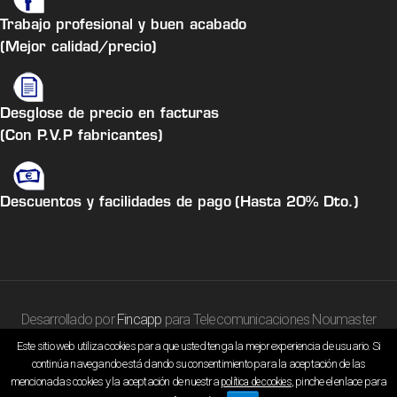
Trabajo profesional y buen acabado
(Mejor calidad/precio)
Desglose de precio en facturas
(Con P.V.P fabricantes)
Descuentos y facilidades de pago
(Hasta 20% Dto.)
Desarrollado por
Fincapp
para Telecomunicaciones Noumaster
Este sitio web utiliza cookies para que usted tenga la mejor experiencia de usuario. Si
continúa navegando está dando su consentimiento para la aceptación de las
Aviso Legal
|
Política Privacidad
|
Política Cookies
mencionadas cookies y la aceptación de nuestra
, pinche el enlace para
política de cookies