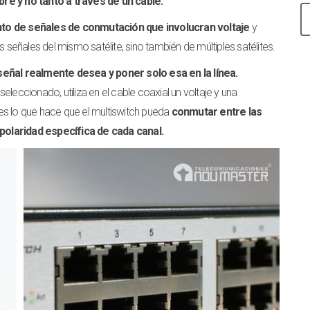
bre y no tanto a través de un cable.
to de señales de conmutación que involucran voltaje
y
s señales del mismo satélite, sino también de múltiples satélites.
señal realmente desea y poner solo esa en la línea.
leccionado, utiliza en el cable coaxial un voltaje y una
es lo que hace que el multiswitch pueda
conmutar entre las
polaridad específica de cada canal.