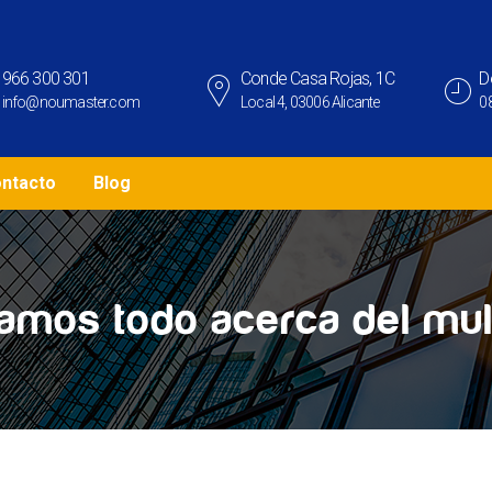
966 300 301
Conde Casa Rojas, 1C
D
info@noumaster.com
Local 4, 03006 Alicante
08
ntacto
Blog
amos todo acerca del mul