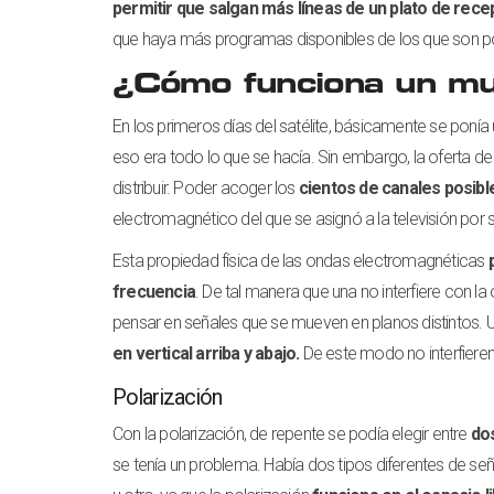
permitir que salgan más líneas de un plato de rece
que haya más programas disponibles de los que son pos
¿Cómo funciona un mu
En los primeros días del satélite, básicamente se ponía
eso era todo lo que se hacía. Sin embargo, la oferta 
distribuir. Poder acoger los
cientos de canales posibl
electromagnético del que se asignó a la televisión por s
Esta propiedad física de las ondas electromagnéticas
frecuencia
. De tal manera que una no interfiere con l
pensar en señales que se mueven en planos distintos. 
en vertical arriba y abajo.
De este modo no interfieren 
Polarización
Con la polarización, de repente se podía elegir entre
do
se tenía un problema. Había dos tipos diferentes de seña