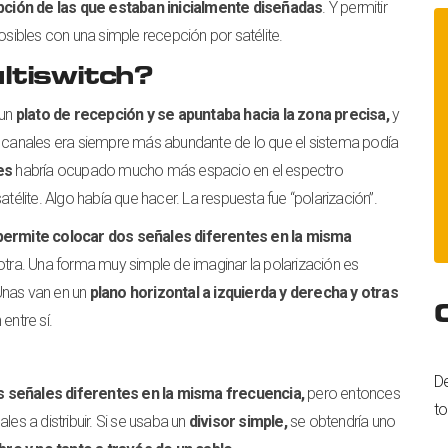
pción de las que estaban inicialmente diseñadas
. Y permitir
ibles con una simple recepción por satélite.
ltiswitch?
 un
plato de recepción y se apuntaba hacia la zona precisa,
y
de canales era siempre más abundante de lo que el sistema podía
es
habría ocupado mucho más espacio en el espectro
atélite. Algo había que hacer. La respuesta fue “polarización”.
permite colocar dos señales diferentes en la misma
a otra. Una forma muy simple de imaginar la polarización es
Unas van en un
plano horizontal a izquierda y derecha y otras
entre sí.
De
s señales diferentes en la misma frecuencia,
pero entonces
to
les a distribuir. Si se usaba un
divisor simple,
se obtendría uno