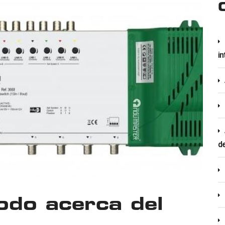
in
d
odo acerca del