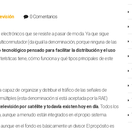
evisión
0 Comentarios
s electrónicos que se resiste a pasar de moda. Ya que sigue
multiconmutador (da igual la denominación, porque ninguna de las
 tecnológico pensado para facilitar la distribución y el uso
rísticas tiene, cómo funciona y qué tipos principales de este
apaz de organizar y distribuir el tráfico de las señales de
 múltiples (esta denominación sí está aceptada por la RAE)
levisión por satélite y todavía existen hoy en día.
Todos los
o, aunque a menudo están integrados en el propio sistema.
 aunque en el fondo es básicamente un divisor. El propósito es