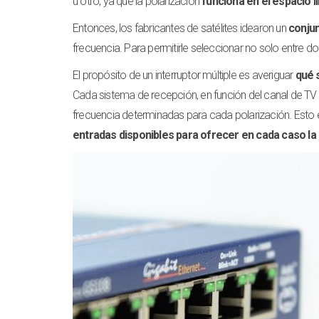
u otro, ya que la polarización
funciona en el espacio li
Entonces, los fabricantes de satélites idearon un
conjun
frecuencia. Para permitirle seleccionar no solo entre do
El propósito de un interruptor múltiple es averiguar
qué 
Cada sistema de recepción, en función del canal de TV se
frecuencia determinadas para cada polarización. Esto 
entradas disponibles para ofrecer en cada caso la 