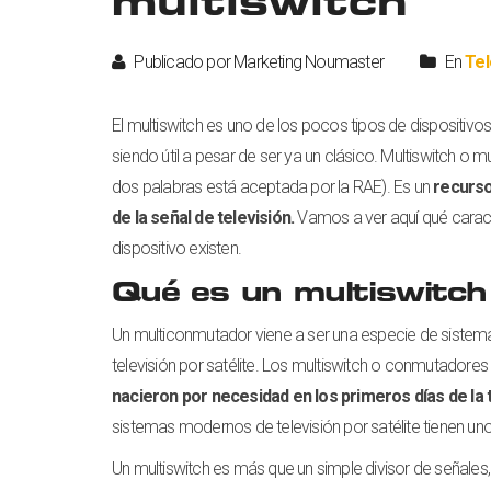
multiswitch
Publicado por Marketing Noumaster
En
Tel
El multiswitch es uno de los pocos tipos de dispositivo
siendo útil a pesar de ser ya un clásico. Multiswitch o 
dos palabras está aceptada por la RAE). Es un
recurso
de la señal de televisión.
Vamos a ver aquí qué caracte
dispositivo existen.
Qué es un multiswitch
Un multiconmutador viene a ser una especie de sistema c
televisión por satélite. Los multiswitch o conmutadores
nacieron por necesidad en los primeros días de la te
sistemas modernos de televisión por satélite tienen un
Un multiswitch es más que un simple divisor de señales,