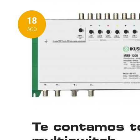
18
AGO
Te contamos t