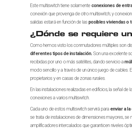
Este multiswitch tiene solamente
conexiones de entr
conexión que provenga de otro multiswitch; y conexione
salidas estará en función de las
posibles viviendas o 
¿Dónde se requiere un
Como hemos visto los conmutadores múltiples son disp
diferentes tipos de instalación.
Son una excelente sol
recibidas por uno o más satélites, dando servicio a
múl
modo sencillo y a través de un único juego de cables. 
propietarios y en casas de zonas rurales.
En las instalaciones realizadas en edificios, la señal de
conexiones a varios multiswitch.
Cada uno de estos multiswitch servirá para
enviar a la
se trata de instalaciones de dimensiones mayores, se ne
amplificadores intercalados que garanticen niveles ópt