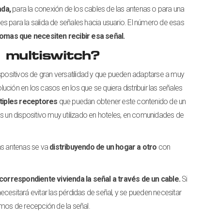
ada,
para la conexión de los cables de las antenas o para una
s para la salida de señales hacia usuario. El número de esas
tomas que necesiten recibir esa señal.
 multiswitch?
ositivos de gran versatilidad y que pueden adaptarse a muy
ución en los casos en los que se quiera distribuir las señales
tiples receptores
que puedan obtener este contenido de un
Es un dispositivo muy utilizado en hoteles, en comunidades de
 las antenas se va
distribuyendo de un hogar a otro
con
 correspondiente vivienda la señal a través de un cable.
Si
cesitará evitar las pérdidas de señal, y se pueden necesitar
imos de recepción de la señal.