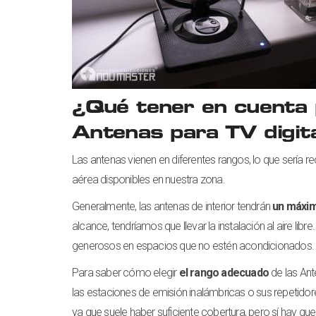
¿Qué tener en cuenta p
Antenas para TV digit
Las antenas vienen en diferentes rangos, lo que sería 
aérea disponibles en nuestra zona.
Generalmente, las antenas de interior tendrán
un máxim
alcance, tendríamos que llevar la instalación al aire l
generosos en espacios que no estén acondicionados.
Para saber cómo elegir
el rango adecuado
de las Ant
las estaciones de emisión inalámbricas o sus repetidor
ya que suele haber suficiente cobertura, pero sí hay q