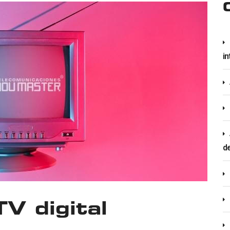
in
d
V digital