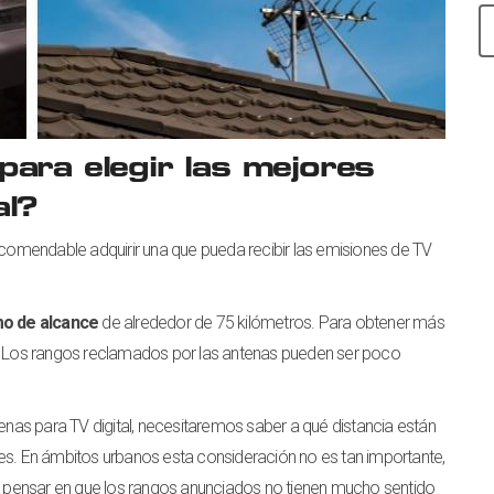
ara elegir las mejores
al?
recomendable adquirir una que pueda recibir las emisiones de TV
o de alcance
de alrededor de 75 kilómetros. Para obtener más
ibre. Los rangos reclamados por las antenas pueden ser poco
enas para TV digital, necesitaremos saber a qué distancia están
es. En ámbitos urbanos esta consideración no es tan importante,
ue pensar en que los rangos anunciados no tienen mucho sentido