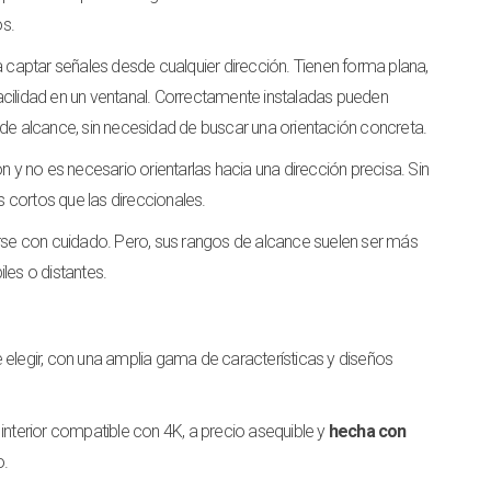
s.
captar señales desde cualquier dirección. Tienen forma plana,
acilidad en un ventanal. Correctamente instaladas pueden
 de alcance, sin necesidad de buscar una orientación concreta.
n y no es necesario orientarlas hacia una dirección precisa. Sin
 cortos que las direccionales.
se con cuidado. Pero, sus rangos de alcance suelen ser más
les o distantes.
 elegir, con una amplia gama de características y diseños
 interior compatible con 4K, a precio asequible y
hecha con
o.