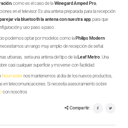
ración
, como es el caso de la
Winegard Amped Pro
,
nciones en el televisor. Es una antena preparada para la recepción
arejar vía bluetooth la antena con nuestra app
, para que
onfiguración y uso paso a paso.
recio podemos optar por modelos como la
Philips Modern
 no necesitamos un rango muy amplio de recepción de señal.
as urbanas, sería una antena del tipo de la
Leaf Metro
. Una
re casi cualquier superficie y moverse con facilidad.
n
Noumaster
nos mantenemos al día de los nuevos productos,
ías en telecomunicaciones. Si necesita asesoramiento sobre
o
con nosotros.
Compartir: