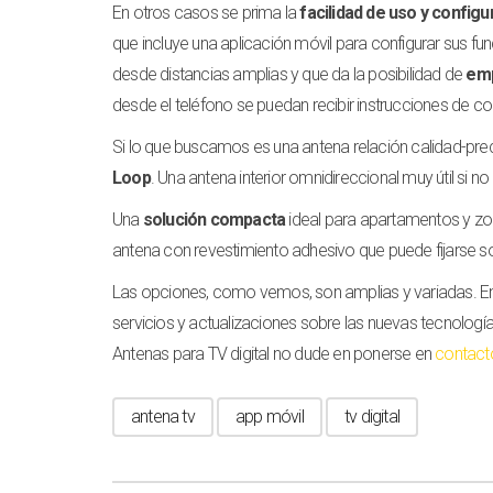
En otros casos se prima la
facilidad de uso y configu
que incluye una aplicación móvil para configurar sus fu
desde distancias amplias y que da la posibilidad de
emp
desde el teléfono se puedan recibir instrucciones de c
Si lo que buscamos es una antena relación calidad-p
Loop
. Una antena interior omnidireccional muy útil si
Una
solución compacta
ideal para apartamentos y zon
antena con revestimiento adhesivo que puede fijarse sob
Las opciones, como vemos, son amplias y variadas. E
servicios y actualizaciones sobre las nuevas tecnolog
Antenas para TV digital no dude en ponerse en
contact
antena tv
app móvil
tv digital