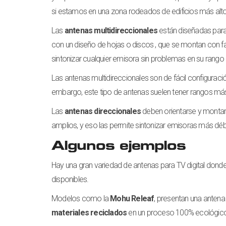
si estamos en una zona rodeados de edificios más alto
Las
antenas multidireccionales
están diseñadas para 
con un diseño de hojas o discos , que se montan con f
sintonizar cualquier emisora sin problemas en su rango
Las antenas multidireccionales son de fácil configuració
embargo, este tipo de antenas suelen tener rangos más
Las
antenas direccionales
deben orientarse y montar
amplios, y eso las permite sintonizar emisoras más débi
Algunos ejemplos
Hay una gran variedad de antenas para TV digital donde
disponibles.
Modelos como la
Mohu Releaf
, presentan una antena
materiales reciclados
en un proceso 100% ecológic