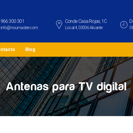
966 300 301
Conde Casa Rojas, 1C
D
info@noumaster.com
Local 4, 03006 Alicante
08
ntacto
Blog
Antenas para TV digital