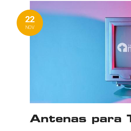
22
NOV
Antenas para T