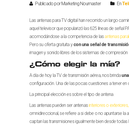
Publicado por Marketing Noumaster
En
Tel
Las antenas para TV digital han recorrido un largo cam
aquel televisor que popularizó las 625 líneas de señal 
acomodándose a la competencia de las
antenas para
Pero su oferta gratuita y
con una señal de transmisió
imagen y sonido libres de los sistemas de compresión 
¿Cómo elegir la mía?
A día de hoy la TV de transmisión aérea, nos brinda
una
configuración. Una de las pocas cuestiones a tener en 
La principal elección es sobre el tipo de antena.
Las antenas pueden ser antenas
interiores o exteriores
omnidireccional, se refiere a si debe o no apuntarse la 
captan las transmisiones igualmente bien desde todas l