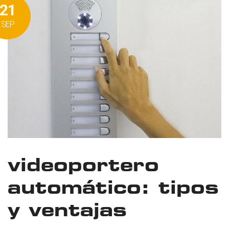
21
SEP
videoportero
automático: tipos
y ventajas