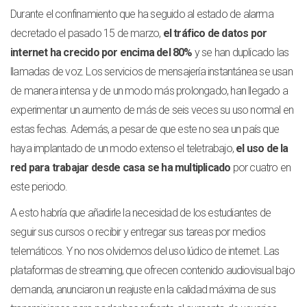
Durante el confinamiento que ha seguido al estado de alarma
decretado el pasado 15 de marzo,
el tráfico de datos por
internet ha crecido por encima del 80%
y se han duplicado las
llamadas de voz. Los servicios de mensajería instantánea se usan
de manera intensa y de un modo más prolongado, han llegado a
experimentar un aumento de más de seis veces su uso normal en
estas fechas. Además, a pesar de que este no sea un país que
haya implantado de un modo extenso el teletrabajo,
el uso de la
red para trabajar desde casa se ha multiplicado
por cuatro en
este periodo.
A esto habría que añadirle la necesidad de los estudiantes de
seguir sus cursos o recibir y entregar sus tareas por medios
telemáticos. Y no nos olvidemos del uso lúdico de internet. Las
plataformas de streaming, que ofrecen contenido audiovisual bajo
demanda, anunciaron un reajuste en la calidad máxima de sus