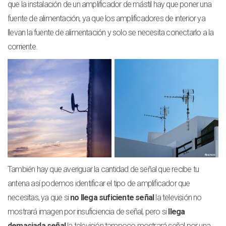
que la instalación de un amplificador de mástil hay que poner una
fuente de alimentación, ya que los amplificadores de interior ya
llevan la fuente de alimentación y solo se necesita conectarlo a la
corriente.
También hay que averiguar la cantidad de señal que recibe tu
antena así podemos identificar el tipo de amplificador que
necesitas, ya que si
no llega suficiente señal
la televisión no
mostrará imagen por insuficiencia de señal, pero si
llega
demasiada señal
la televisión tampoco mostrará señal por una