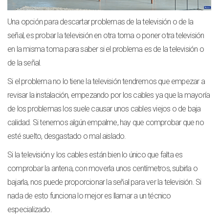
Una opción para descartar problemas de la televisión o de la
señal, es probar la televisión en otra toma o poner otra televisión
en la misma toma para saber si el problema es de la televisión o
de la señal.
Si el problema no lo tiene la televisión tendremos que empezar a
revisar la instalación, empezando por los cables ya que la mayoría
de los problemas los suele causar unos cables viejos o de baja
calidad. Si tenemos algún empalme, hay que comprobar que no
esté suelto, desgastado o mal aislado.
Si la televisión y los cables están bien lo único que falta es
comprobar la antena, con moverla unos centímetros, subirla o
bajarla, nos puede proporcionar la señal para ver la televisión. Si
nada de esto funciona lo mejor es llamar a un técnico
especializado.