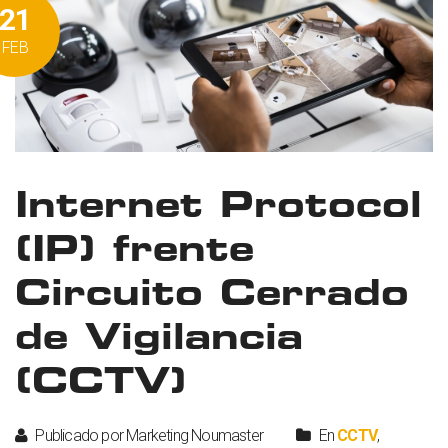
21
FEB
Internet Protocol
(IP) frente
Circuito Cerrado
de Vigilancia
(CCTV)
Publicado por Marketing Noumaster
En
CCTV
,