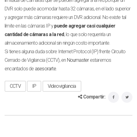
limitada de cámaras que se pueden agregar a la red porque un
DVR solo puede acomodar hasta 32 cámaras, en el lado superior
y agregar más cámaras requiere un DVR adicional. No existe tal
límite en las cámaras IP y
puede agregar casi cualquier
cantidad de cámaras a la red
, lo que solo requeriría un
almacenamiento adicional sin ningún costo importante.
Si tienes alguna duda sobre Internet Protocol (IP) frente Circuito
Cerrado de Vigilancia (CCTV), en
Noumaster
estaremos
encantados de
asesorarte
.
CCTV
IP
Videovigilancia
Compartir: