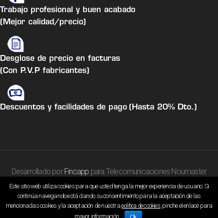
Trabajo profesional y buen acabado
(Mejor calidad/precio)
Desglose de precio en facturas
(Con P.V.P fabricantes)
Descuentos y facilidades de pago
(Hasta 20% Dto.)
Desarrollado por
Fincapp
para Telecomunicaciones Noumaster
Este sitio web utiliza cookies para que usted tenga la mejor experiencia de usuario. Si
continúa navegando está dando su consentimiento para la aceptación de las
Aviso Legal
|
Política Privacidad
|
Política Cookies
mencionadas cookies y la aceptación de nuestra
, pinche el enlace para
política de cookies
mayor información.
Ok